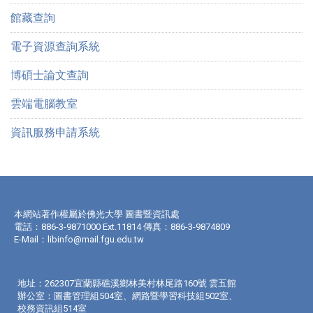
館藏查詢
電子資源查詢系統
博碩士論文查詢
雲端電腦教室
資訊服務申請系統
本網站著作權屬於佛光大學 圖書暨資訊處
電話：886-3-9871000 Ext.11814 傳真：886-3-9874809
E-Mail：
libinfo@mail.fgu.edu.tw
地址：262307宜蘭縣礁溪鄉林美村林尾路160號 雲五館
辦公室：圖書管理組504室、網路暨學習科技組502室、
校務資訊組514室