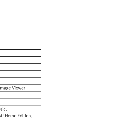
Image Viewer
、
ssic
、
t! Home Edition