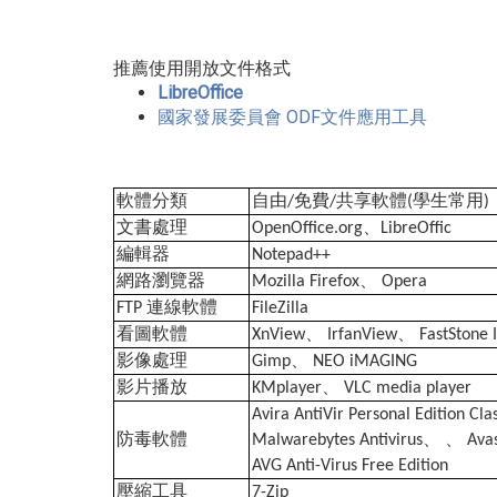
推薦使用開放文件格式
LibreOffice
國家發展委員會 ODF文件應用工具
軟體分類
自由
免費
共享軟體
學生常用
/
/
(
)
文書處理
、
OpenOffice.org
LibreOffic
編輯器
Notepad++
網路瀏覽器
、
Mozilla Firefox
Opera
連線軟體
FTP
FileZilla
看圖軟體
、
、
XnView
IrfanView
FastStone 
影像處理
、
Gimp
NEO iMAGING
影片播放
、
KMplayer
VLC media player
Avira AntiVir Personal Edition Cla
防毒軟體
、
、
Malwarebytes Antivirus
Avas
AVG Anti-Virus Free Edition
壓縮工具
7-Zip