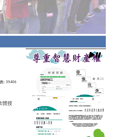
次:
39406
<
>
軟體授