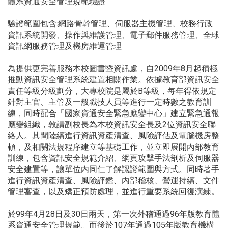
體系資通安全管理規範驗證
驗證範圍包含:網路骨幹管理、伺服器主機管理、校務行政
資訊系統開發、操作與維護管理、電子郵件服務管理、全球
資訊網服務管理及機房維運管理
為提供更完善服務本校圖書暨資訊處，自2009年8月起積極
推動資訊安全管理系統建置相關作業。依據教育部資訊安全
責任等級分級劃分，大專校院是屬於B等級，每年得依規定
針對主官、主管及一般職技人員等進行一定時數之教育訓
練，同時配合「國家資通安全緊急應變中心」建立緊急通報
應變組織，敦請副校長為本校資訊安全長及2位資訊安全聯
絡人。其間陸續進行資訊資產清查、風險評估及電腦機房整
頓，及相關法規程序建立等基礎工作，並立即展開內部教育
訓練，包含資訊安全規範介紹、網頁攻擊手法剖析及伺服器
安全建置等，讓單位內同仁了解認證範圍與方式。同時著手
進行資訊資產清查、風險評鑑、內部稽核、營運持續、文件
管理審查，以及矯正預防處理，並進行重要系統回復演練。
於99年4月28日及30日兩天，第一次外稽通過96年版教育體
系資通安全管理規範。而後於107年通過105年版教育機構