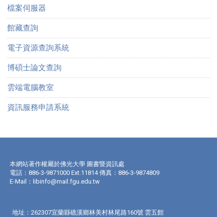
檔案伺服器
館藏查詢
電子資源查詢系統
博碩士論文查詢
雲端電腦教室
資訊服務申請系統
本網站著作權屬於佛光大學 圖書暨資訊處
電話：886-3-9871000 Ext.11814 傳真：886-3-9874809
E-Mail：
libinfo@mail.fgu.edu.tw
地址：262307宜蘭縣礁溪鄉林美村林尾路160號 雲五館