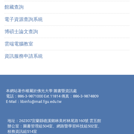
館藏查詢
電子資源查詢系統
博碩士論文查詢
雲端電腦教室
資訊服務申請系統
本網站著作權屬於佛光大學 圖書暨資訊處
電話：886-3-9871000 Ext.11814 傳真：886-3-9874809
E-Mail：
libinfo@mail.fgu.edu.tw
地址：262307宜蘭縣礁溪鄉林美村林尾路160號 雲五館
辦公室：圖書管理組504室、網路暨學習科技組502室、
校務資訊組514室