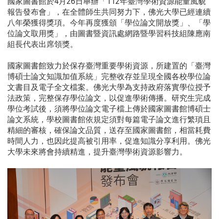
國家圖書館於4月26日舉辦「112年臺灣學術資源能量風貌
報告發布會」，在全體師生共同努力下，佛光大學已經連續
八年榮獲得獎項。今年再度獲頒「學位論文開放獎」、「學
位論文取用獎」，由圖書暨資訊處網路暨學習科技組陳應南
組長代表出席領獎。
國家圖書館致力於保存臺灣重要學術資源，所建置的「臺灣
博碩士論文知識加值系統」完整收存並呈現全國各校學位論
文書目及電子全文檔案。佛光大學為支持政府落實學位授予
法政策，完整保存學位論文，以促進學術傳播。研究生完成
學位考試後，須將學位論文電子檔上傳於國家圖書館博碩士
論文系統，學校圖書館依規定須對每篇電子論文進行繁瑣且
精細的審核，確保論文品質，送存至國家圖書館，相當耗費
時間人力，也因此提高被引用率，促進知識分享利用。佛光
大學未來將會持續精進，提升臺灣學術資源影響力。