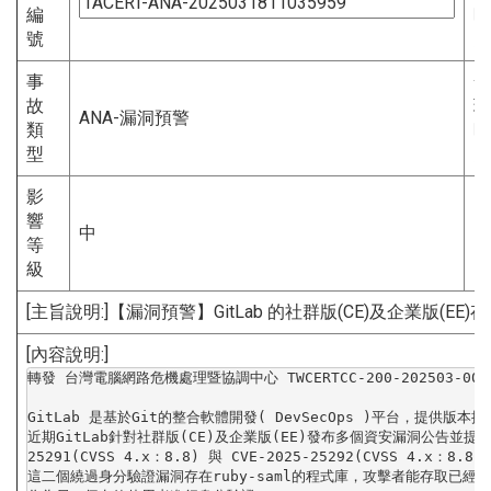
編
時
號
間
事
發
故
現
ANA-漏洞預警
類
時
型
間
影
響
中
等
級
[主旨說明:]【漏洞預警】GitLab 的社群版(CE)及企業版(E
[內容說明:]
轉發 台灣電腦網路危機處理暨協調中心 TWCERTCC-200-202503-00000
GitLab 是基於Git的整合軟體開發( DevSecOps )平台，提供版本
近期GitLab針對社群版(CE)及企業版(EE)
發布多個資安漏洞公告並提供修
25291(CVSS 4.x：8.8) 與 CVE-2025-25292(CVSS 4.x：8
這二個繞過身分驗證漏洞存在ruby-saml的程式庫，
攻擊者能存取已經過