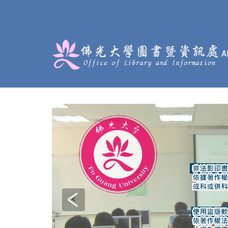
:::
<