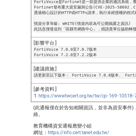
FortiVoice是Fortinet是一款提供企業的通訊系
統，
Fortinet發布重大資安漏洞公告(CVE-2025-
58692，
透過精心設計的HTTP或HTTPs請求，
執行未經授權的程式
情資分享等級: WHITE(情資內容為可公開揭露之資訊)

此訊息僅發送到「區縣市網路中心」，
煩請貴單位協助轉
[影響平台:]
FortiVoice 7.0.0至7.0.7版本

FortiVoice 7.2.0至7.2.2版本
[建議措施:]
請更新至以下版本： FortiVoice 7.0.8版本、 Forti
[參考資料:]
1.
https://wwwtwcert.org.tw/tw/
cp-169-10518-7
(此通報僅在於告知相關資訊，並非為資安事件)
絡。
教育機構資安通報應變小組
網址：
https://info.cert.tanet.
edu.tw/