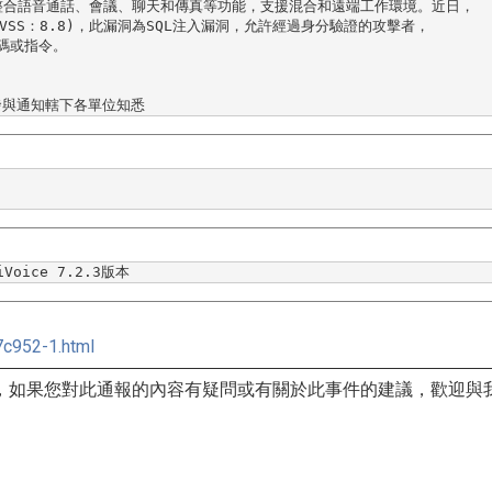
整合語音通話、會議、聊天和傳真等功能，
支援混合和遠端工作環境。近日，
CVSS：8.8)，此漏洞為SQL注入漏洞，
允許經過身分驗證的攻擊者，
碼或指令。

發與通知轄下各單位知悉
Voice 7.2.3版本
c952-1.html
，
如果您對此通報的內容有疑問或有關於此事件的建議，
歡迎與