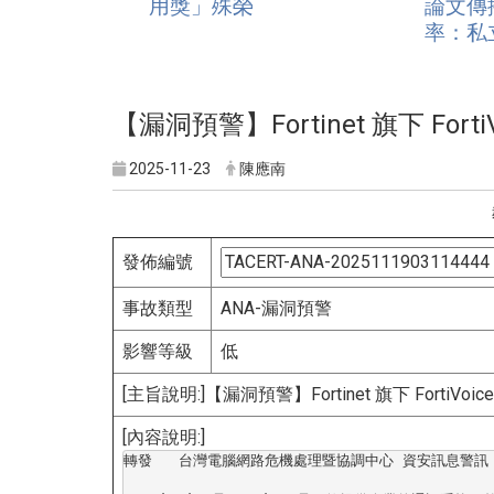
用獎」殊榮
論文傳
率：私
【漏洞預警】Fortinet 旗下 Forti
2025-11-23
陳應南
發佈編號
事故類型
ANA-漏洞預警
影響等級
低
[主旨說明:]【漏洞預警】Fortinet 旗下 FortiVoi
[內容說明:]
轉發   台灣電腦網路危機處理暨協調中心 資安訊息警訊 TWCERT