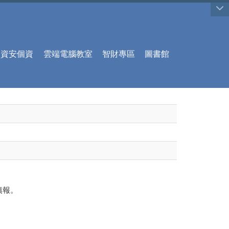
:::
資安個資
雲端電腦教室
智財專區
圖書館
填報。