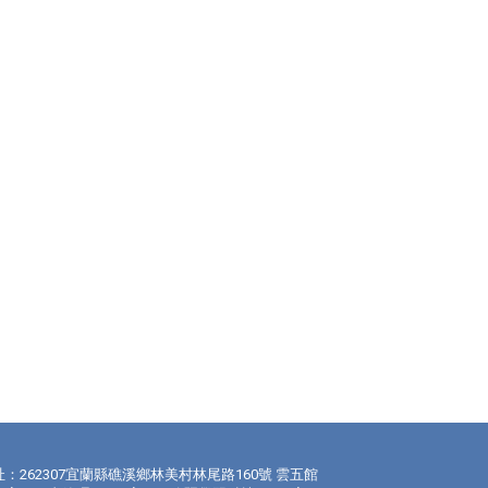
址：262307宜蘭縣礁溪鄉林美村林尾路160號 雲五館