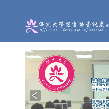
:::
<