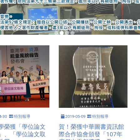
4-30
特別報導
2019-05-09
特別報導
學榮獲「學位論文
賀！榮獲中華圖書資訊館
」、「學位論文取
際合作協會頒發「107年