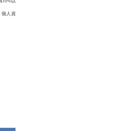
為
10%
以
、個人資