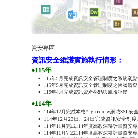
資安專區
資訊安全維護實施執行情形：
♦115年
115年5月完成資訊安全管理制度之系統弱
115年5月完成資訊安全管理制度之帳號清
115年4月
完成資訊資產盤點與風險評鑑。
♦114年
114年12月完成本校
*.fgu.edu.tw
網域
SSL
安
114年12月23日、24日完成資訊安全制
114年11月完成114年度高教深耕計畫資安
114年11月完成
114
年度高教深耕計畫資安專