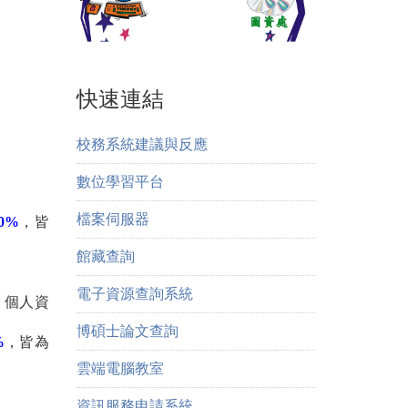
快速連結
校務系統建議與反應
數位學習平台
檔案伺服器
0%
，皆
館藏查詢
電子資源查詢系統
、個人資
博碩士論文查詢
%
，皆為
雲端電腦教室
資訊服務申請系統