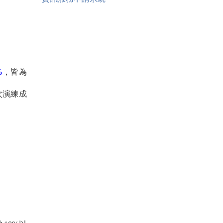
%
，皆為
次演練成