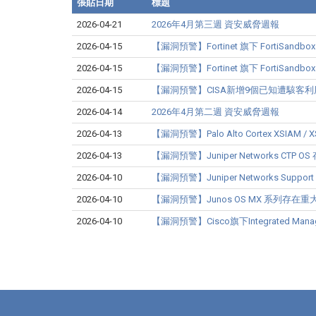
張貼日期
標題
2026-04-21
2026年4月第三週 資安威脅週報
2026-04-15
【漏洞預警】Fortinet 旗下 FortiSandbox
2026-04-15
【漏洞預警】Fortinet 旗下 FortiSandbo
2026-04-15
【漏洞預警】CISA新增9個已知遭駭客利用之漏洞至
2026-04-14
2026年4月第二週 資安威脅週報
2026-04-13
【漏洞預警】Palo Alto Cortex XSIAM 
2026-04-13
【漏洞預警】Juniper Networks CTP O
2026-04-10
【漏洞預警】Juniper Networks Support
2026-04-10
【漏洞預警】Junos OS MX 系列存在重大資安
2026-04-10
【漏洞預警】Cisco旗下Integrated Mana