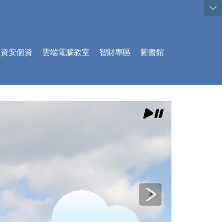
:::
資安個資
雲端電腦教室
智財專區
圖書館
>