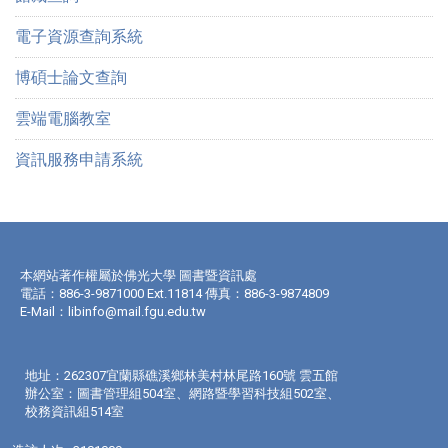
電子資源查詢系統
博碩士論文查詢
雲端電腦教室
資訊服務申請系統
本網站著作權屬於佛光大學 圖書暨資訊處
電話：886-3-9871000 Ext.11814 傳真：886-3-9874809
E-Mail：
libinfo@mail.fgu.edu.tw
地址：262307宜蘭縣礁溪鄉林美村林尾路160號 雲五館
辦公室：圖書管理組504室、網路暨學習科技組502室、
校務資訊組514室