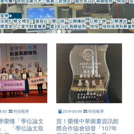
4-30
特別報導
2019-05-09
特別報導
學榮獲「學位論文
賀！榮獲中華圖書資訊館
」、「學位論文取
際合作協會頒發「107年