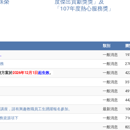
殊榮
度傑出貢獻獎獎」及
「107年度熱心服務獎」
類別
瀏
。
一般消息
19
服務
一般消息
27
整方案於
2026
年
12
月
1
日
起生效
。
一般消息
42
一般消息
35
一般消息
49
一般消息
44
智財講座，請有興趣教職員工生踴躍報名參加。
最新消息
10
務資源項下
一般消息
71
一般消息
82