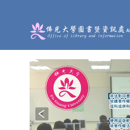
:::
<