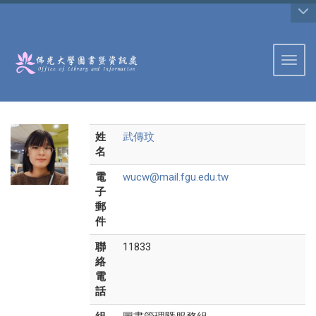
:::
Toggl
姓
武傳玟
名
電
wucw@mail.fgu.edu.tw
子
郵
件
聯
11833
絡
電
話