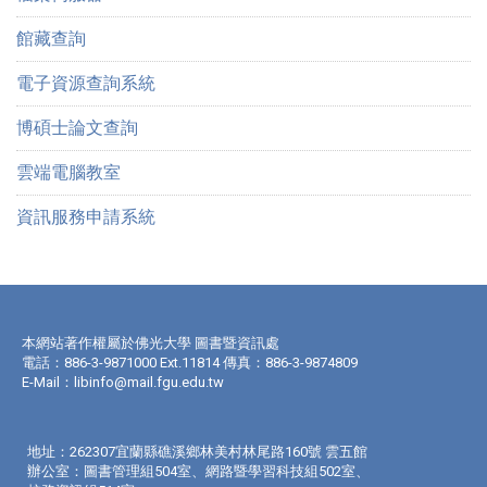
館藏查詢
電子資源查詢系統
博碩士論文查詢
雲端電腦教室
資訊服務申請系統
本網站著作權屬於佛光大學 圖書暨資訊處
電話：886-3-9871000 Ext.11814 傳真：886-3-9874809
E-Mail：
libinfo@mail.fgu.edu.tw
地址：262307宜蘭縣礁溪鄉林美村林尾路160號 雲五館
辦公室：圖書管理組504室、網路暨學習科技組502室、