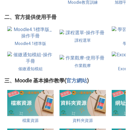
Moodle教育訓練
旭聯平
二、官方提供使用手冊
課程選單
Moodle4.1標準版
學
作業觀摩
催繳通知模組
Exc
三、Moodle 基本操作教學(
官方網站
)
檔案資源
資料夾資源