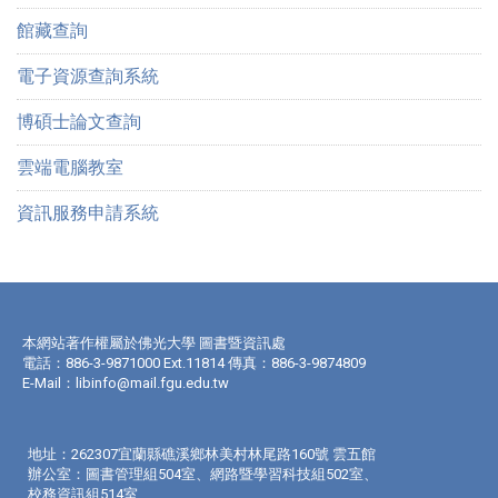
館藏查詢
電子資源查詢系統
博碩士論文查詢
雲端電腦教室
資訊服務申請系統
本網站著作權屬於佛光大學 圖書暨資訊處
電話：886-3-9871000 Ext.11814 傳真：886-3-9874809
E-Mail：
libinfo@mail.fgu.edu.tw
地址：262307宜蘭縣礁溪鄉林美村林尾路160號 雲五館
辦公室：圖書管理組504室、網路暨學習科技組502室、
校務資訊組514室