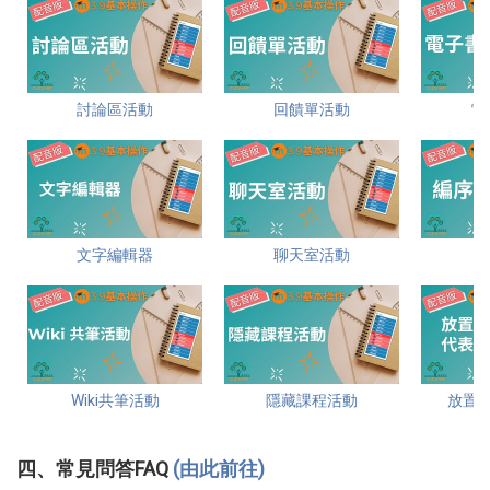
討論區活動
回饋單活動
電
文字編輯器
聊天室活動
Wiki共筆活動
隱藏課程活動
放置
四、常見問答FAQ
(由此前往)