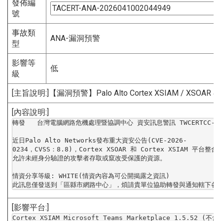
發佈編
號
事故類
ANA-漏洞預警
型
影響等
低
級
[主旨說明:]【漏洞預警】Palo Alto Cortex XSIAM / XSOAR
[內容說明:]
轉發   台灣電腦網路危機處理暨協調中心 資安訊息警訊 TWCERTCC-200-2
近日Palo Alto Networks發布重大資安公告(CVE-2026-
0234，CVSS：8.8)，Cortex XSOAR 和 Cortex XSIAM 平台
允許未經身分驗證的攻擊者存取或竄改受保護的資源。

情資分享等級: WHITE(情資內容為可公開揭露之資訊)

此訊息僅發送到「區縣市網路中心」，
煩請貴單位協助轉發與通知轄下各
[影響平台:]
Cortex XSIAM Microsoft Teams Marketplace 1.5.52 (不