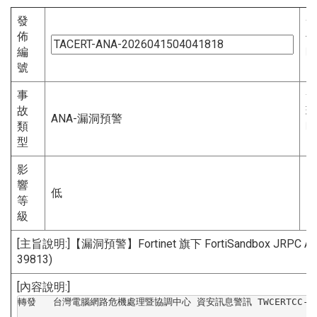
發
發
佈
佈
編
時
號
間
事
發
故
現
ANA-漏洞預警
類
時
型
間
影
響
低
等
級
[主旨說明:]【漏洞預警】Fortinet 旗下 FortiSandbox JRPC
39813)
[內容說明:]
轉發   台灣電腦網路危機處理暨協調中心 資安訊息警訊 TWCERTCC-200-2