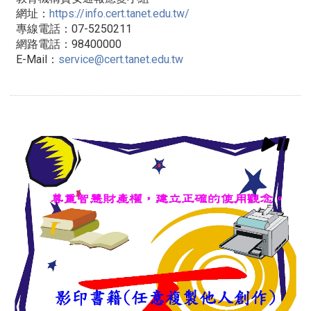
網址：
https://info.cert.tanet.
edu.tw/
專線電話：07-5250211
網路電話：98400000
E-Mail：
service@cert.tanet.edu.
tw