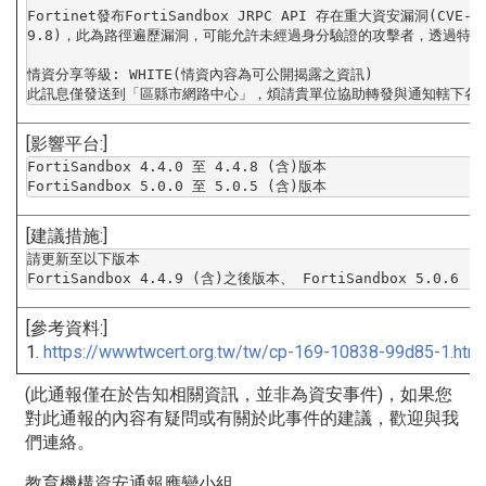
Fortinet發布FortiSandbox JRPC API 存在重大資安漏洞(CVE-20
9.8)，此為路徑遍歷漏洞，可能允許未經過身分驗證的攻擊者，
透過特製
情資分享等級: WHITE(情資內容為可公開揭露之資訊)

此訊息僅發送到「區縣市網路中心」，
煩請貴單位協助轉發與通知轄下各
[影響平台:]
FortiSandbox 4.4.0 至 4.4.8 (含)版本

FortiSandbox 5.0.0 至 5.0.5 (含)版本
[建議措施:]
請更新至以下版本

FortiSandbox 4.4.9 (含)之後版本、 FortiSandbox 5.0.6
[參考資料:]
1.
https://wwwtwcert.org.tw/tw/
cp-169-10838-99d85-1.html
(此通報僅在於告知相關資訊，並非為資安事件)，
如果您
對此通報的內容有疑問或有關於此事件的建議，
歡迎與我
們連絡。
教育機構資安通報應變小組