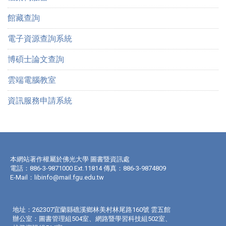
館藏查詢
電子資源查詢系統
博碩士論文查詢
雲端電腦教室
資訊服務申請系統
本網站著作權屬於佛光大學 圖書暨資訊處
電話：886-3-9871000 Ext.11814 傳真：886-3-9874809
E-Mail：
libinfo@mail.fgu.edu.tw
地址：262307宜蘭縣礁溪鄉林美村林尾路160號 雲五館
辦公室：圖書管理組504室、網路暨學習科技組502室、