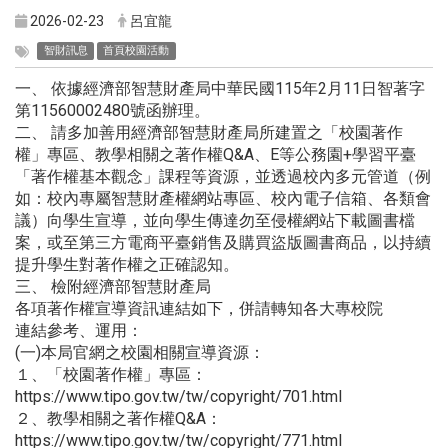
2026-02-23
呂宜龍
智財訊息
首頁校園活動
一、 依據經濟部智慧財產局中華民國115年2月11日智著字
第11560002480號函辦理。
二、 請多加善用經濟部智慧財產局所建置之「校園著作
權」專區、教學相關之著作權Q&A、E等公務園+學習平臺
「著作權基本觀念」課程等資源，並透過校內多元管道（例
如：校內專屬智慧財產權網站專區、校內電子信箱、各類會
議）向學生宣導，並向學生傳達勿至侵權網站下載圖書檔
案，或至第三方電商平臺銷售及購買盜版圖書商品，以持續
提升學生對著作權之正確認知。
三、 檢附經濟部智慧財產局
各項著作權宣導資訊連結如下，併請轉知各大專校院
連結參考、運用：
(一)本局官網之校園相關宣導資源：
１、「校園著作權」專區：
https://www.tipo.gov.tw/tw/copyright/701.html
２、教學相關之著作權Q&A：
https://www.tipo.gov.tw/tw/copyright/771.html