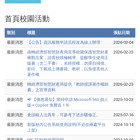
首頁校園活動
類別
標題
張貼日期
最新消息
【公告】資訊服務申請流程改為線上辦理
2026-03-04
最新消息
函轉經濟部智慧財產局宣導校園保護智慧財產
2026-02-23
權觀念案，請貴校積極輔導、提醒學生使用正
版書（含二手書），未經授權，勿擅自掃描、
影印、下載或上傳書籍、教材，以免侵害他人
著作權
最新消息
轉經濟部智慧財產局提供「教師授課著作權錦
2026-02-23
囊」之宣導資料
最新消息
📢 【優惠通知】限時申請 Microsoft 365 個人
2025-10-23
版 + Copilot 免費送 1 年
最新消息
倉頡輸入法異常，可參考下述步驟修正。
2025-07-16
最新消息
新版校內公告系統使用說明(不必在兩處平台
2024-10-14
上架)
最新消息
MS-TEAMS使用說明
2024-10-01