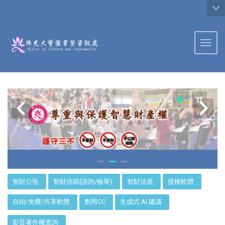
:::
Toggl
:::
智財公告
智財信箱(諮詢/檢舉)
智財法規
授權軟體
自由/免費/共享軟體
創用CC
生成式 AI 建議
影音著作權查詢