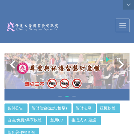
:::
Toggl
:::
智財公告
智財信箱(諮詢/檢舉)
智財法規
授權軟體
自由/免費/共享軟體
創用CC
生成式 AI 建議
影音著作權查詢