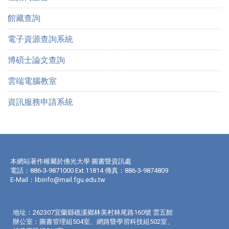
館藏查詢
電子資源查詢系統
博碩士論文查詢
雲端電腦教室
資訊服務申請系統
本網站著作權屬於佛光大學 圖書暨資訊處
電話：886-3-9871000 Ext.11814 傳真：886-3-9874809
E-Mail：
libinfo@mail.fgu.edu.tw
地址：262307宜蘭縣礁溪鄉林美村林尾路160號 雲五館
辦公室：圖書管理組504室、網路暨學習科技組502室、